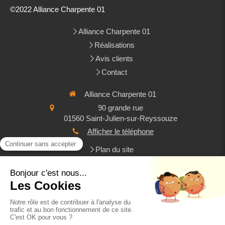
©2022 Alliance Charpente 01
Alliance Charpente 01
Réalisations
Avis clients
Contact
Alliance Charpente 01
90 grande rue
01560
Saint-Julien-sur-Reyssouze
Afficher le téléphone
Plan du site
Mentions légales
Couverture, zinguerie , bac acier et bardage, charpente
Demander un devis